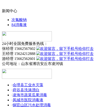
新闻中心
次氯酸钠
84消毒液
24小时全国免费服务热线：
张经理 15662567602
王经理 15624212888
游经理 15662562601
公司地址：
山东省潍坊安丘市凌河镇
·
会理县工业水灭藻
·
府谷县洗涤漂白
·
凌海市蔬菜瓜果消毒
·
凤城市医院消毒液
·
铜官山区污水处理消毒