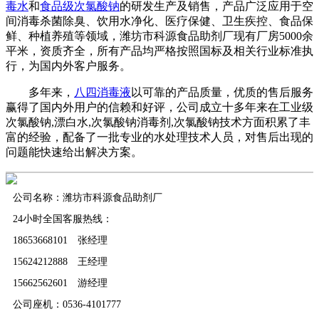
毒水
和
食品级次氯酸钠
的研发生产及销售，产品广泛应用于空
间消毒杀菌除臭、饮用水净化、医疗保健、卫生疾控、食品保
鲜、种植养殖等领域，潍坊市科源食品助剂厂现有厂房5000余
平米，资质齐全，所有产品均严格按照国标及相关行业标准执
行，为国内外客户服务。
多年来，
八四消毒液
以可靠的产品质量，优质的售后服务
赢得了国内外用户的信赖和好评，公司成立十多年来在工业级
次氯酸钠,漂白水,次氯酸钠消毒剂,次氯酸钠技术方面积累了丰
富的经验，配备了一批专业的水处理技术人员，对售后出现的
问题能快速给出解决方案。
公司名称：潍坊市科源食品助剂厂
24小时全国客服热线：
18653668101 张经理
15624212888 王经理
15662562601 游经理
公司座机：0536-4101777