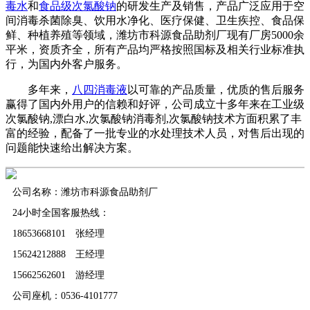
毒水
和
食品级次氯酸钠
的研发生产及销售，产品广泛应用于空
间消毒杀菌除臭、饮用水净化、医疗保健、卫生疾控、食品保
鲜、种植养殖等领域，潍坊市科源食品助剂厂现有厂房5000余
平米，资质齐全，所有产品均严格按照国标及相关行业标准执
行，为国内外客户服务。
多年来，
八四消毒液
以可靠的产品质量，优质的售后服务
赢得了国内外用户的信赖和好评，公司成立十多年来在工业级
次氯酸钠,漂白水,次氯酸钠消毒剂,次氯酸钠技术方面积累了丰
富的经验，配备了一批专业的水处理技术人员，对售后出现的
问题能快速给出解决方案。
公司名称：潍坊市科源食品助剂厂
24小时全国客服热线：
18653668101 张经理
15624212888 王经理
15662562601 游经理
公司座机：0536-4101777