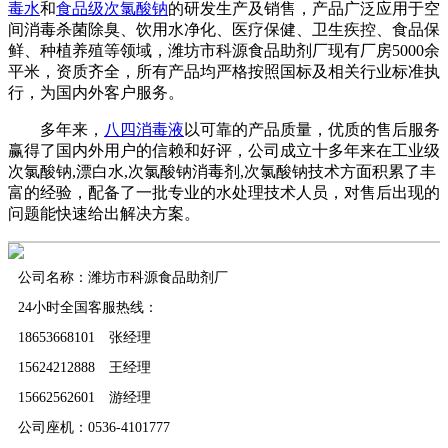
毒水
和
食品级次氯酸钠
的研发生产及销售，产品广泛应用于空
间消毒杀菌除臭、饮用水净化、医疗保健、卫生疾控、食品保
鲜、种植养殖等领域，潍坊市科源食品助剂厂现有厂房5000余
平米，资质齐全，所有产品均严格按照国标及相关行业标准执
行，为国内外客户服务。
多年来，
八四消毒液
以可靠的产品质量，优质的售后服务
赢得了国内外用户的信赖和好评，公司成立十多年来在工业级
次氯酸钠,漂白水,次氯酸钠消毒剂,次氯酸钠技术方面积累了丰
富的经验，配备了一批专业的水处理技术人员，对售后出现的
问题能快速给出解决方案。
公司名称：潍坊市科源食品助剂厂
24小时全国客服热线：
18653668101 张经理
15624212888 王经理
15662562601 游经理
公司座机：0536-4101777