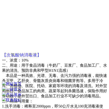
【次氯酸钠消毒液】
一、浓度：10%
二、用途：用于食品消毒（牛奶厂、豆浆厂、食品加工厂、水
果的清洗、预防非典和甲型H1N1流感）
本品是一种高效、光谱、无毒、去污力强的消毒液，能快速
杀灭甲、乙肝炎、骨髓灰质炎病毒和细菌芽孢等。多用于冷
网站首页
库、养殖场、医院、托幼、家庭等环境的消毒及清洗。对外贸
一键拨号
易出口、食品加工的肉类、蔬菜等起到杀菌迅速，保险作用好
产品展示
等功效，是外贸出口、食品加工行业不可缺少的消毒用品。
联系我们
三、用法与用量：
1.洗手消毒：稀释至2000ppm，即50公斤水兑100克消毒液使