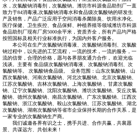
水，次氯酸钠消毒剂，次氯酸钠。
潍坊市科源食品助剂厂一直
致力于84消毒液,次氯酸钠消毒水和食品级次氯酸钠的研发生
产及销售，产品广泛应用于空间消毒杀菌除臭、饮用水净化、
医疗保健、卫生疾控、食品保鲜、种植养殖等领域潍坊市科源
食品助剂厂现有厂房5000余平米，资质齐全，所有产品均严格
按照国标及相关行业标准执行，为国内外客户服务。
本公司在生产次氯酸钠消毒液、次氯酸钠消毒剂、次氯酸
钠过程中，以先进的工艺流程，一流的技术，一流的服务，一
流的信誉，合理的价格，愿与各界朋友通力合作， 欢迎光临
浅谈。主要有 食品级次氯酸钠消毒液、次氯酸钠消毒剂、次
氯酸钠等。 次氯酸钠食品级。 业务范围：山东次氯酸钠、山
西次氯酸钠、河南次氯酸钠、河北次氯酸钠、北京次氯酸钠、
江苏次氯酸钠、吉林次氯酸钠、上海次氯酸钠 、甘肃次氯酸
钠、辽宁次氯酸钠、沈阳次氯酸钠、潍坊次氯酸钠、安丘次氯
酸钠、德州次氯酸钠、南昌次氯酸钠、广东次氯酸钠、江西次
氯酸钠、浙江次氯酸钠、鞍山次氯酸钠、江苏次氯酸钠、湖北
次氯酸钠、湖南次氯酸钠等省市企业保持长期的合作关系，是
一家专业的次氯酸钠生产商。
我们诚邀各界有识之士，携手共进、合作共赢，共襄愿
景、共谋远方、共创未来！