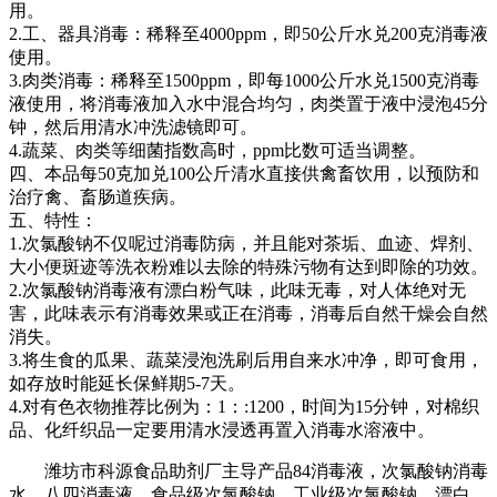
用。
2.工、器具消毒：稀释至4000ppm，即50公斤水兑200克消毒液
使用。
3.肉类消毒：稀释至1500ppm，即每1000公斤水兑1500克消毒
液使用，将消毒液加入水中混合均匀，肉类置于液中浸泡45分
钟，然后用清水冲洗滤镜即可。
4.蔬菜、肉类等细菌指数高时，ppm比数可适当调整。
四、本品每50克加兑100公斤清水直接供禽畜饮用，以预防和
治疗禽、畜肠道疾病。
五、特性：
1.次氯酸钠不仅呢过消毒防病，并且能对茶垢、血迹、焊剂、
大小便斑迹等洗衣粉难以去除的特殊污物有达到即除的功效。
2.次氯酸钠消毒液有漂白粉气味，此味无毒，对人体绝对无
害，此味表示有消毒效果或正在消毒，消毒后自然干燥会自然
消失。
3.将生食的瓜果、蔬菜浸泡洗刷后用自来水冲净，即可食用，
如存放时能延长保鲜期5-7天。
4.对有色衣物推荐比例为：1：:1200，时间为15分钟，对棉织
品、化纤织品一定要用清水浸透再置入消毒水溶液中。
潍坊市科源食品助剂厂
主导
产品84消毒液，次氯酸钠消毒
水，八四消毒液，食品级次氯酸钠，工业级次氯酸钠，漂白